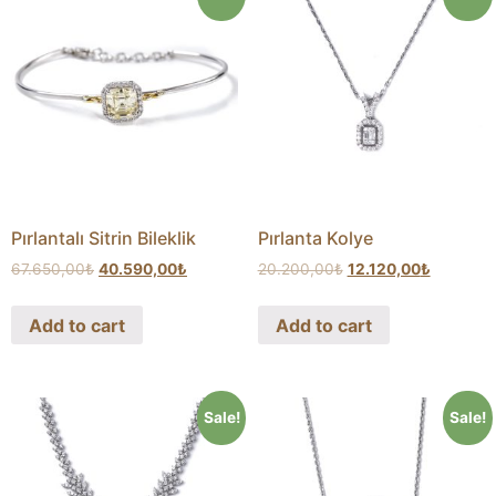
Pırlantalı Sitrin Bileklik
Pırlanta Kolye
67.650,00
₺
40.590,00
₺
20.200,00
₺
12.120,00
₺
Add to cart
Add to cart
Sale!
Sale!