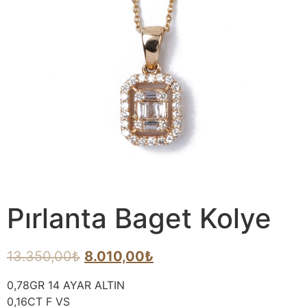
Pırlanta Baget Kolye
13.350,00
₺
8.010,00
₺
0,78GR 14 AYAR ALTIN
0,16CT F VS