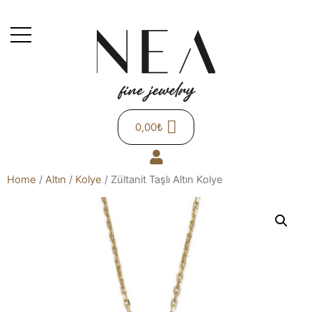
0,00
₺
Home
/
Altın
/
Kolye
/ Zültanit Taşlı Altın Kolye